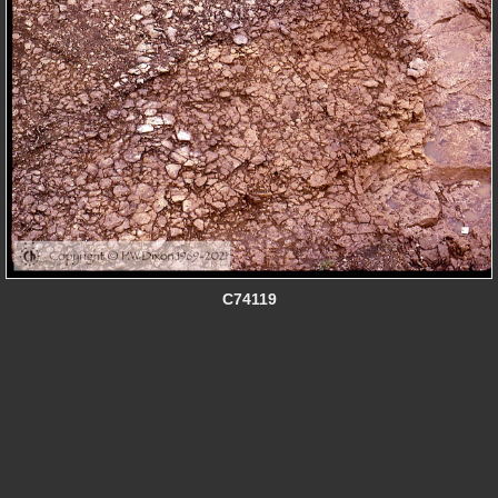
C74119